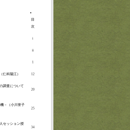
目
次
i
ii
1
（仁科陽江）
12
の調査について
20
動機－（小川誉子
25
人セッション授
34