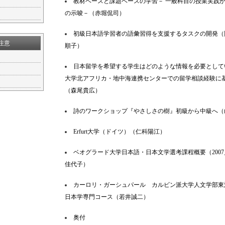
教材ベースと課題ベースの学習－ 一般科目の授業実践
の示唆－（赤堀侃司）
初級日本語学習者の語彙習得を支援するタスクの開発（
注意
順子）
日本留学を希望する学生はどのような情報を必要として
大学北アフリカ・地中海連携センターでの留学相談経験に
（森尾貴広）
詩のワークショップ『やさしさの樹』初級から中級へ（
Erfurt大学（ドイツ）（仁科陽江）
ベオグラード大学日本語・日本文学選考課程概要（2007／
佳代子）
カーロリ・ガーシュパール カルビン派大学人文学部東
日本学専門コース（若井誠二）
奥付