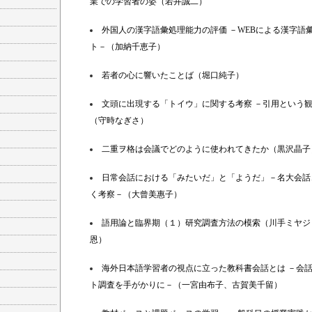
業での学習者の姿（若井誠二）
外国人の漢字語彙処理能力の評価 －WEBによる漢字語
ト－（加納千恵子）
若者の心に響いたことば（堀口純子）
文頭に出現する「トイウ」に関する考察 －引用という
（守時なぎさ）
二重ヲ格は会議でどのように使われてきたか（黒沢晶子
日常会話における「みたいだ」と「ようだ」－名大会話
く考察－（大曾美惠子）
語用論と臨界期（１）研究調査方法の模索（川手ミヤジ
恩）
海外日本語学習者の視点に立った教科書会話とは －会
ト調査を手がかりに－（一宮由布子、古賀美千留）