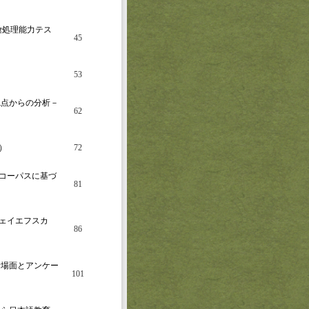
彙処理能力テス
45
53
観点からの分析－
62
）
72
コーパスに基づ
81
ェイエフスカ
86
話場面とアンケー
101