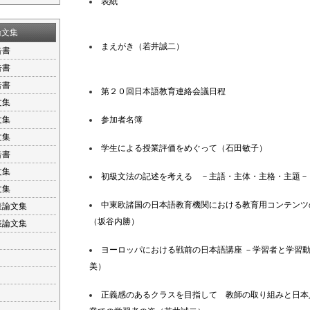
表紙
論文集
まえがき（若井誠二）
告書
告書
告書
第２０回日本語教育連絡会議日程
文集
文集
参加者名簿
文集
学生による授業評価をめぐって（石田敏子）
告書
文集
初級文法の記述を考える －主語・主体・主格・主題－
文集
中東欧諸国の日本語教育機関における教育用コンテンツ
表論文集
（坂谷内勝）
表論文集
ヨーロッパにおける戦前の日本語講座 －学習者と学習
美）
正義感のあるクラスを目指して 教師の取り組みと日本