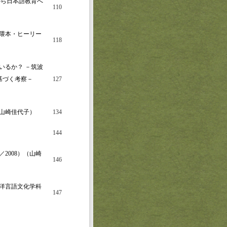
から日本語教育へ
110
隈本・ヒーリー
118
いるか？ －筑波
基づく考察－
127
山崎佳代子）
134
144
2008）（山崎
146
洋言語文化学科
147